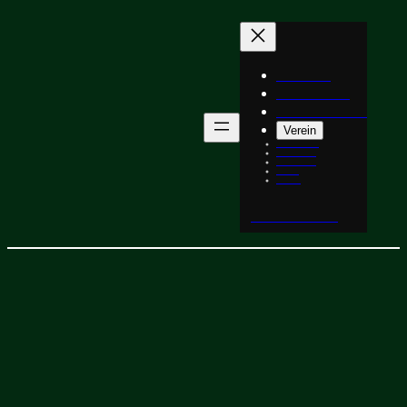
Angebot
Ergebnisse
Saalbelegung
Verein
Mitgliedschaft
Showauftritte
Turnierpaare
Trainer
Historie
Probetraining
Turnierpaare